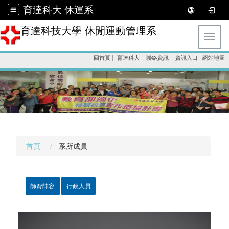
育達科大 休運系
育達科技大學 休閒運動管理系
Toggl
回首頁
育達科大
聯絡資訊
資訊入口
網站地圖
首頁
系所成員
師資陣容
行政人員