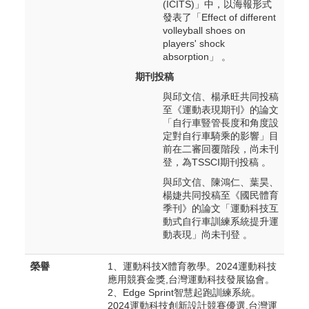
(ICITS)」中，以海報形式
發表了「Effect of different
volleyball shoes on
players' shock
absorption」 。
期刊投稿
與邱文信、楊承旺共同投稿
至《運動表現期刊》的論文
「自行車豎管長度和角度設
定對自行車騎乘的影響」目
前在二審回覆階段，尚未刊
登，為TSSCI期刊投稿 。
與邱文信、陳鴻仁、葉昊、
楊婕共同投稿至《國民體育
季刊》的論文「運動科技互
動式自行車訓練系統提升運
動表現」尚未刊登 。
榮譽
1、
運動科技X體育教學。2024運動科技
應用競賽金獎,台灣運動科技發展協會。
2、Edge Sprint
智慧起跑訓練系統。
2024運動科技創新設計競賽優選,台灣運