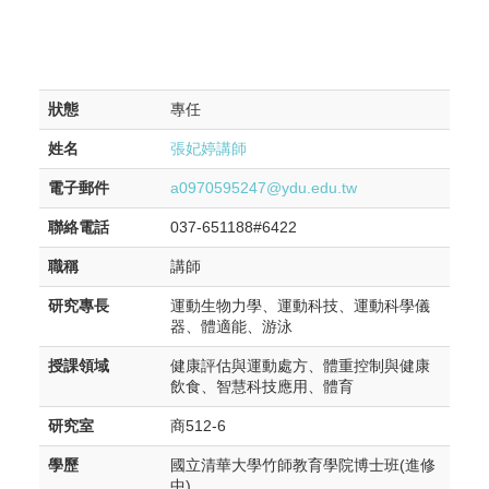
狀態
專任
姓名
張妃婷講師
電子郵件
a0970595247@ydu.edu.tw
聯絡電話
037-651188#6422
職稱
講師
研究專長
運動生物力學、運動科技、運動科學儀
器、體適能、游泳
授課領域
健康評估與運動處方、體重控制與健康
飲食、智慧科技應用、體育
研究室
商512-6
學歷
國立清華大學竹師教育學院博士班(進修
中)