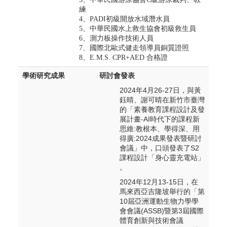
練
4
、PADI初級開放水域潛水員
5
、中華民國水上救生協會初級救生員
6、
測力板操作技術人員
7、
國際北歐式健走領導員銅質證照
8、E.M.S. CPR+AED 合格證
學術研究成果
研討會發表
2024年4月26-27日，與黃
鈺晴、謝可晴在新竹市臺灣
的「素養教育課程設計及發
展計畫-AI時代下的課程新
思維:教根本、學得深、用
得廣:2024成果發表暨研討
會議」中，口頭發表了S2
課程設計「身心靈充電站」
。
2024年12月13-15日，在
馬來西亞吉隆坡舉行的「第
10屆亞洲運動生物力學學
會會議(ASSB)暨第3屆國際
體育創新與技術會議