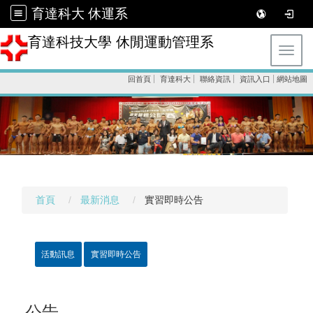
育達科大 休運系
育達科技大學 休閒運動管理系
Toggl
回首頁
育達科大
聯絡資訊
資訊入口
網站地圖
首頁
最新消息
實習即時公告
活動訊息
實習即時公告
公告