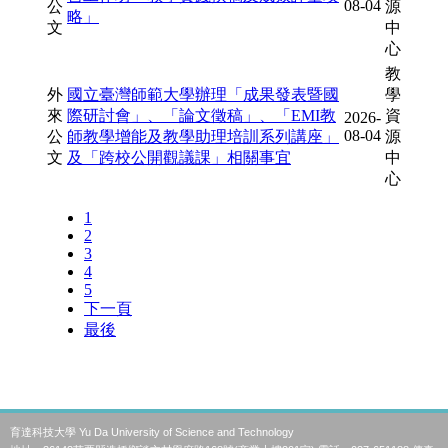
育達科技大學 Yu Da University of Science and Technology