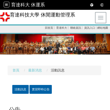
育達科大 休運系
育達科技大學 休閒運動管理系
Toggl
回首頁
育達科大
聯絡資訊
資訊入口
網站地圖
首頁
最新消息
活動訊息
活動訊息
實習即時公告
公告