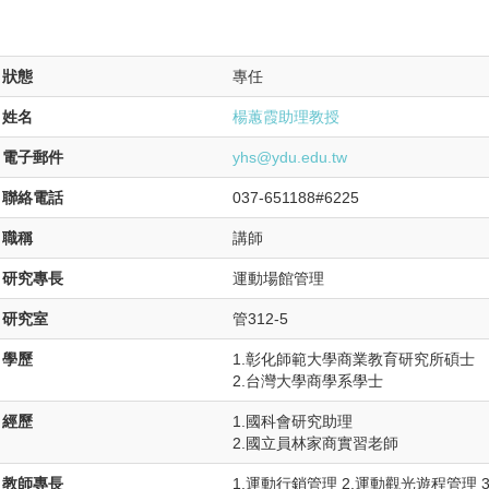
狀態
專任
姓名
楊蕙霞助理教授
電子郵件
yhs@ydu.edu.tw
聯絡電話
037-651188#6225
職稱
講師
研究專長
運動場館管理
研究室
管312-5
學歷
1.彰化師範大學商業教育研究所碩士
2.台灣大學商學系學士
經歷
1.國科會研究助理
2.國立員林家商實習老師
教師專長
1.運動行銷管理 2.運動觀光遊程管理 