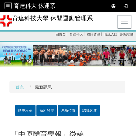
育達科大 休運系
育達科技大學 休閒運動管理系
Toggl
回首頁
育達科大
聯絡資訊
資訊入口
網站地圖
首頁
最新訊息
歷史沿革
系所發展
系所位置
認識休運
「中原體育學報」徵稿