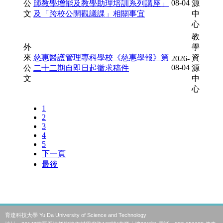
育達科技大學 Yu Da University of Science and Technology