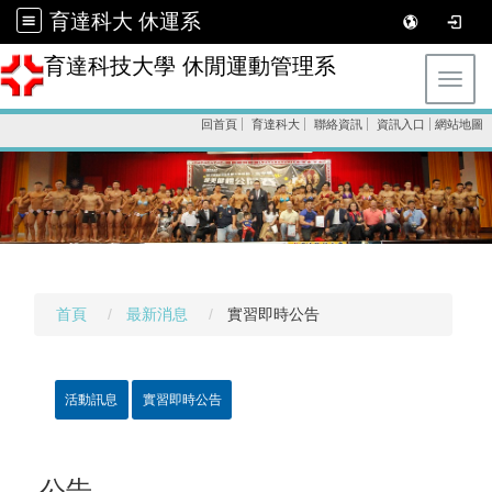
育達科大 休運系
育達科技大學 休閒運動管理系
Toggl
回首頁
育達科大
聯絡資訊
資訊入口
網站地圖
首頁
最新消息
實習即時公告
活動訊息
實習即時公告
公告